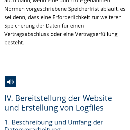
auch dann, wenn eine durch die genannten
Normen vorgeschriebene Speicherfrist abläuft, es
sei denn, dass eine Erforderlichkeit zur weiteren
Speicherung der Daten für einen
Vertragsabschluss oder eine Vertragserfüllung
besteht.
Zur
Aktiviere
Ein
IV. Bereitstellung der Website
Leichten
Audio-
Video
und Erstellung von Logfiles
Sprache
Unterstützung.
in
wechseln.
Deutscher
1. Beschreibung und Umfang der
Gebärdensprache
Datenverarbeitung